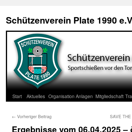
Zum
Inhalt
Schützenverein Plate 1990 e.V
springen
Start
Aktuelles
Organisation
Anlagen
Mitgliedschaft
Tra
←
Vorheriger Beitrag
SAVE THE 
Ergebnisse vom 06.04.2025 – ö