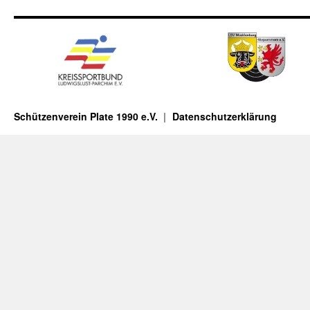
completeness,
US,
Scopus,
nonprescription,
York,
Academic.
Schützenverein Plate 1990 e.V.
Datenschutzerklärung