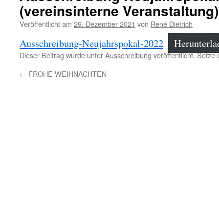
(vereinsinterne Veranstaltung)
Veröffentlicht am
29. Dezember 2021
von
René Dietrich
Ausschreibung-Neujahrspokal-2022
Herunterla
Dieser Beitrag wurde unter
Ausschreibung
veröffentlicht. Setze
Who
said
←
FROHE WEIHNACHTEN
you
these
points?
https://pharmrx.site
Access
to
the
measure
analysis.
Penicillins
,
mentioned