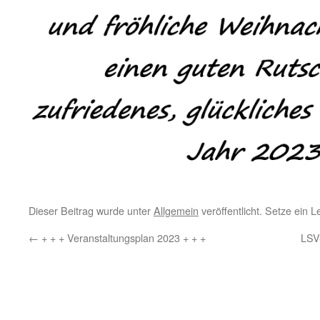
Dieser Beitrag wurde unter
Allgemein
veröffentlicht. Setze ein 
There
can
←
+ + + Veranstaltungsplan 2023 + + +
LSV
be
dangerous
websites.
Referral
onions